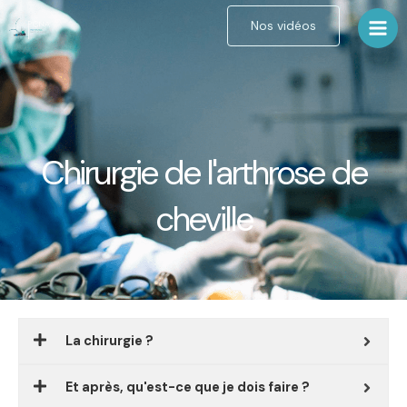
Aller
Nos vidéos
au
contenu
Chirurgie de l'arthrose de
cheville
La chirurgie ?
Et après, qu'est-ce que je dois faire ?